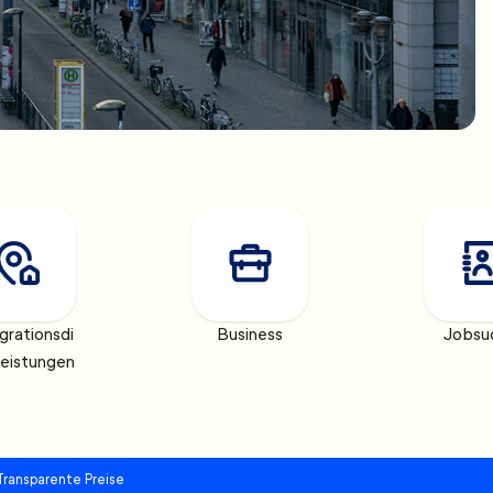
grationsdi
Business
Jobsu
leistungen
Transparente Preise