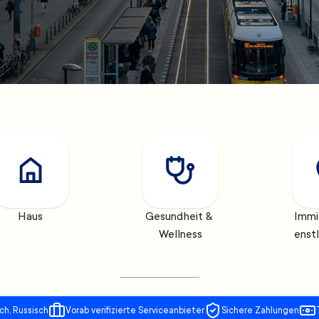
Haus
Gesundheit & 
Immi
Wellness
enst
ch, Russisch
Vorab verifizierte Serviceanbieter
Sichere Zahlungen