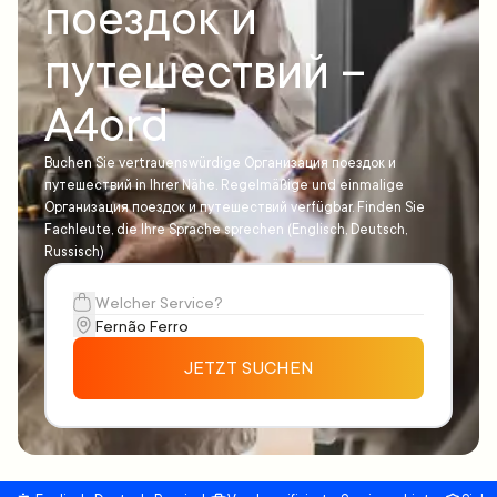
поездок и
путешествий –
A4ord
Buchen Sie vertrauenswürdige Организация поездок и
путешествий in Ihrer Nähe. Regelmäßige und einmalige
Организация поездок и путешествий verfügbar. Finden Sie
Fachleute, die Ihre Sprache sprechen (Englisch, Deutsch,
Russisch)
JETZT SUCHEN