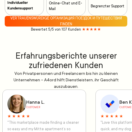
Individueller
Online-Chat und E-
Begrenzter Support
Kundensupport
Mail
VERTRAUENSWÜRDIGE ОРГАНИЗАЦИЯ ПОЕЗДОК И ПУТЕШЕСТВИЙ
FINDEN
Bewertet 5/5 von 107 Kunden
★★★★★
Erfahrungsberichte unserer
zufriedenen Kunden
Von Privatpersonen und Freelancern bis hin zu kleinen
Unternehmen – A4ord hilft Dienstleistern, ihr Geschäft
auszubauen.
Hanna L.
Ben K
CUSTOMER
CUSTOME
★ ★ ★ ★ ★
★ ★ ★ ★ ★
"This marketplace made finding a cleaner
"Love this platfo
so easy and my Mitte apartment’s so
quick, and my dog