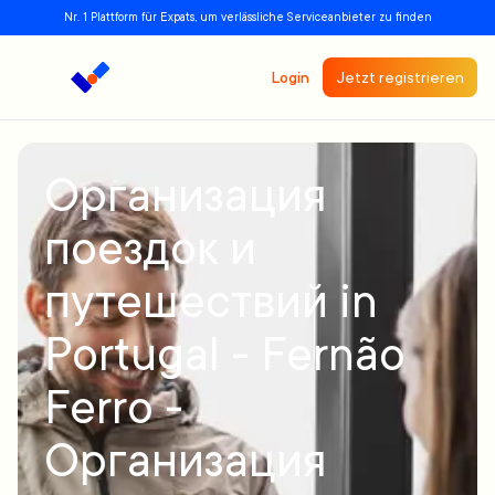
Nr. 1 Plattform für Expats, um verlässliche Serviceanbieter zu finden
Login
Jetzt registrieren
Организация
поездок и
путешествий in
Portugal - Fernão
Ferro -
Организация