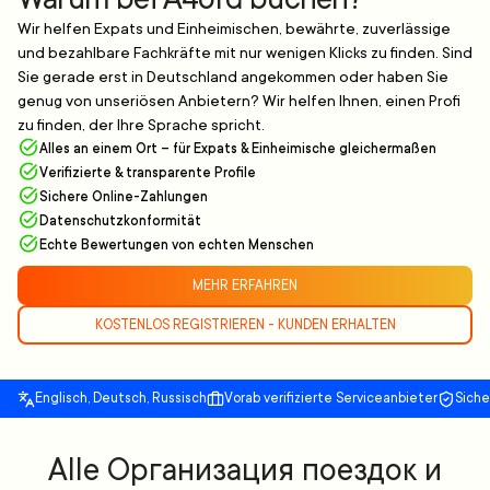
Wir helfen Expats und Einheimischen, bewährte, zuverlässige
und bezahlbare Fachkräfte mit nur wenigen Klicks zu finden. Sind
Sie gerade erst in Deutschland angekommen oder haben Sie
genug von unseriösen Anbietern? Wir helfen Ihnen, einen Profi
zu finden, der Ihre Sprache spricht.
Alles an einem Ort – für Expats & Einheimische gleichermaßen
Verifizierte & transparente Profile
Sichere Online-Zahlungen
Datenschutzkonformität
Echte Bewertungen von echten Menschen
MEHR ERFAHREN
KOSTENLOS REGISTRIEREN - KUNDEN ERHALTEN
Englisch, Deutsch, Russisch
Vorab verifizierte Serviceanbieter
Sich
Alle Организация поездок и