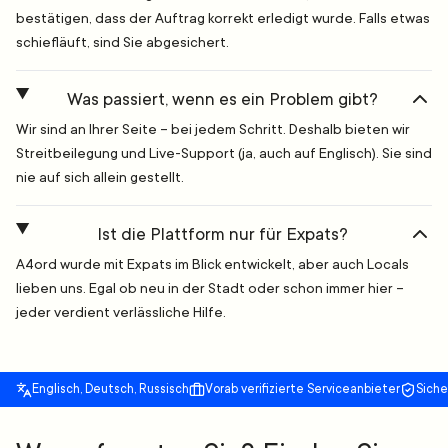
bestätigen, dass der Auftrag korrekt erledigt wurde. Falls etwas
schiefläuft, sind Sie abgesichert.
Was passiert, wenn es ein Problem gibt?
Wir sind an Ihrer Seite – bei jedem Schritt. Deshalb bieten wir
Streitbeilegung und Live-Support (ja, auch auf Englisch). Sie sind
nie auf sich allein gestellt.
Ist die Plattform nur für Expats?
A4ord wurde mit Expats im Blick entwickelt, aber auch Locals
lieben uns. Egal ob neu in der Stadt oder schon immer hier –
jeder verdient verlässliche Hilfe.
Englisch, Deutsch, Russisch
Vorab verifizierte Serviceanbieter
Sich