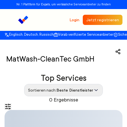
Nr. 1 Plattform für Expats, um verlässliche Serviceanbieter zu finden
Login
Jetzt registrieren
Englisch, Deutsch, Russisch
Vorab verifizierte Serviceanbieter
Sich
MatWash-CleanTec GmbH
Top Services
Sortieren nach:
Beste Dienstleister
0 Ergebnisse