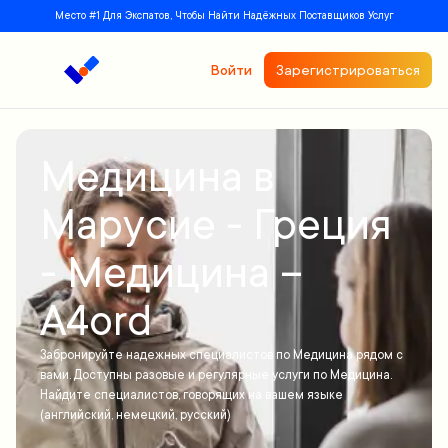
Место #1 Для Экспатов, Чтобы Найти Надёжных Поставщиков Услуг
Войти
Зарегистрироваться
Медицина в
Марусие - Греция
- Медицина –
A4ord
Забронируйте надежных специалистов по Медицина рядом с
вами. Доступны разовые и регулярные услуги по Медицина.
Найдите специалистов, говорящих на вашем языке
(английский, немецкий, русский)