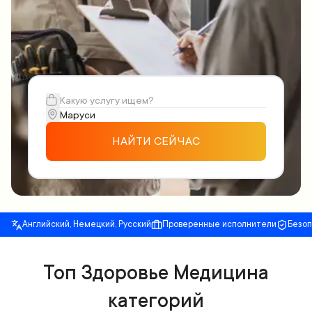
НАЙТИ СЕЙЧАС
Английский, Немецкий, Русский
Проверенные исполнители
Безо
Топ Здоровье Медицина
категорий