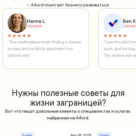
— A4ord помогает бизнесу развиваться.
Hanna L.
Ben K
CUSTOMER
CUSTOME
★ ★ ★ ★ ★
★ ★ ★ ★ ★
"This marketplace made finding a cleaner
"Love this platfo
so easy and my Mitte apartment’s so
quick, and my dog
pristine now."
The service was ve
Нужны полезные советы для
жизни заграницей?
Вот что пишут довольные клиенты о специалистах и услугах,
найденных на A4ord.
Mar 18, 2025
Expats
Expats