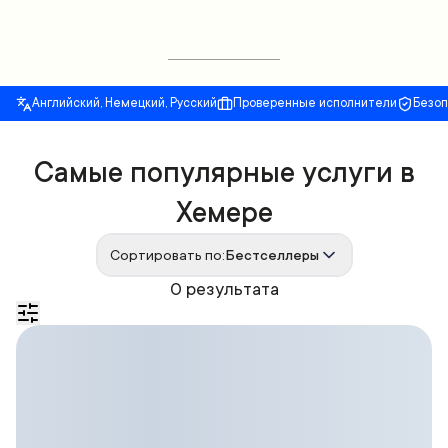
Английский, Немецкий, Русский
Проверенные исполнители
Безо
Самые популярные услуги в
Хемере
Сортировать по:
Бестселлеры
0 результата