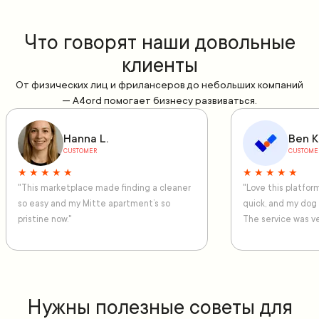
Что говорят наши довольные
клиенты
От физических лиц и фрилансеров до небольших компаний
— A4ord помогает бизнесу развиваться.
Hanna L.
Ben K
CUSTOMER
CUSTOME
★ ★ ★ ★ ★
★ ★ ★ ★ ★
"This marketplace made finding a cleaner
"Love this platfo
so easy and my Mitte apartment’s so
quick, and my dog
pristine now."
The service was ve
Нужны полезные советы для