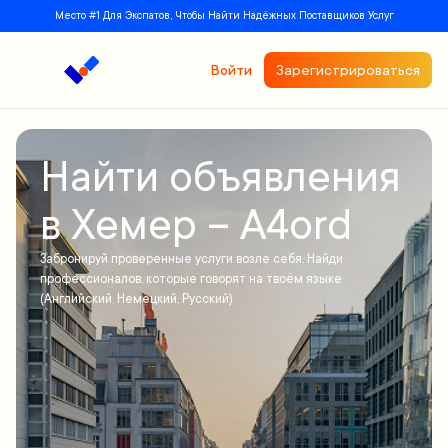
Место #1 Для Экспатов, Чтобы Найти Надёжных Поставщиков Услуг
Войти
Зарегистрироваться
Найти объявления
в Хемер – A4ord
Забронируй проверенные услуги возле себя. Найди
профессионалов, которые говорят на твоём языке
(Английский, Немецкий, Русский)