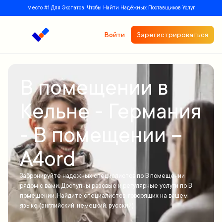
Место #1 Для Экспатов, Чтобы Найти Надёжных Поставщиков Услуг
Войти
Зарегистрироваться
В помещении в
Кельне - Германия
- В помещении –
A4ord
Забронируйте надежных специалистов по В помещении
рядом с вами. Доступны разовые и регулярные услуги по В
помещении. Найдите специалистов, говорящих на вашем
языке (английский, немецкий, русский)