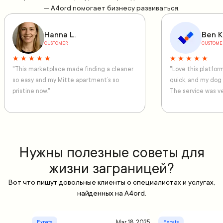
— A4ord помогает бизнесу развиваться.
Hanna L.
Ben K
CUSTOMER
CUSTOME
★ ★ ★ ★ ★
★ ★ ★ ★ ★
"This marketplace made finding a cleaner
"Love this platfo
so easy and my Mitte apartment’s so
quick, and my dog
pristine now."
The service was ve
Нужны полезные советы для
жизни заграницей?
Вот что пишут довольные клиенты о специалистах и услугах,
найденных на A4ord.
Mar 18, 2025
Expats
Expats