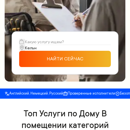
НАЙТИ СЕЙЧАС
Английский, Немецкий, Русский
Проверенные исполнители
Безо
Топ Услуги по Дому В
помещении категорий