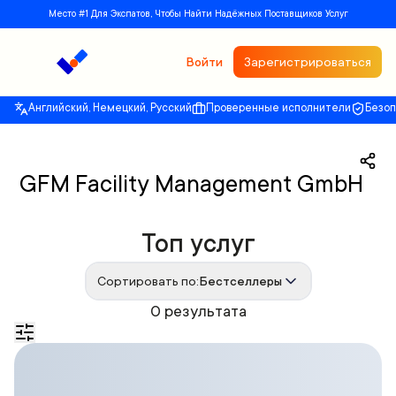
Место #1 Для Экспатов, Чтобы Найти Надёжных Поставщиков Услуг
Войти
Зарегистрироваться
Английский, Немецкий, Русский
Проверенные исполнители
Безо
GFM Facility Management GmbH
Топ услуг
Сортировать по:
Бестселлеры
0 результата