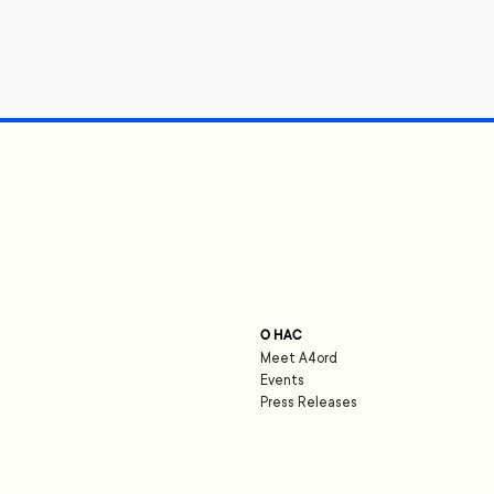
О НАС
Meet A4ord
Events
Press Releases