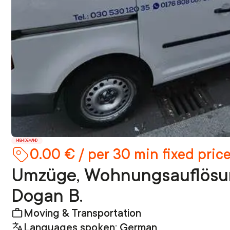
HIGH DEMAND
0.00 € / per 30 min fixed pric
Umzüge, Wohnungsauflösu
Dogan B.
Moving & Transportation
Languages spoken: German