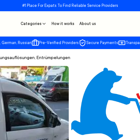
#1 Place For Expats To Find Reliable Service Providers
Categories
How it works
About us
, German, Russian
Pre-Verified Providers
Secure Payments
Transpa
ungsauflösungen, Entrümpelungen