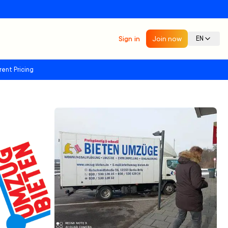
Sign in
Join now
EN
rent Pricing