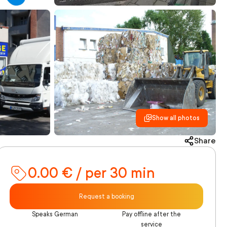
Show all photos
Share
0.00 € / per 30 min
Request a booking
Speaks German
Pay offline after the
service