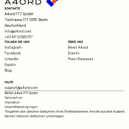
KONTAKTE
A4ord FT7 GmbH
Torstrasse 177, 10115, Berlin,
Deutschland
info@a4ord.com
+49 89 12085175
*
FOLGEN SIE UNS
ÜBER UNS
Instagram
Meet A4ord
Facebook
Events
LinkedIn
Press Releases
Expats
Blog
HILFE
support@a4ord.com
©
2026
A4ord FT7 GmbH
Datenschutz
Impressum
Geschäftsbedingungen
*Es gelten die üblichen Gebühren Ihres Telefonanbieters. Anrufe aus dem Ausland
können höheren Gebühren unterliegen.