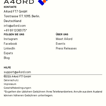
KONTAKTE
A4ord FT7 GmbH
Torstrasse 177, 10115, Berlin,
Deutschland
info@a4ord.com
+49 89 12085175
*
FOLGEN SIE UNS
ÜBER UNS
Instagram
Meet A4ord
Facebook
Events
LinkedIn
Press Releases
Expats
Blog
HILFE
support@a4ord.com
©
2026
A4ord FT7 GmbH
Datenschutz
Impressum
Geschäftsbedingungen
*Es gelten die üblichen Gebühren Ihres Telefonanbieters. Anrufe aus dem Ausland
können höheren Gebühren unterliegen.