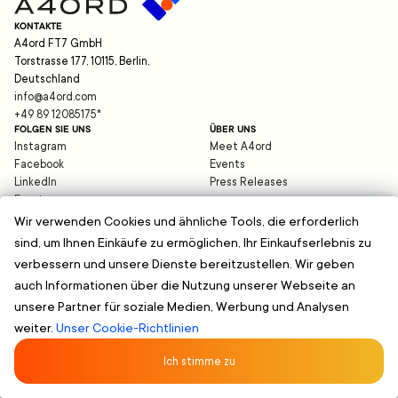
KONTAKTE
A4ord FT7 GmbH
Torstrasse 177, 10115, Berlin,
Deutschland
info@a4ord.com
+49 89 12085175
*
FOLGEN SIE UNS
ÜBER UNS
Instagram
Meet A4ord
Facebook
Events
LinkedIn
Press Releases
Expats
Blog
Wir verwenden Cookies und ähnliche Tools, die erforderlich
sind, um Ihnen Einkäufe zu ermöglichen, Ihr Einkaufserlebnis zu
HILFE
verbessern und unsere Dienste bereitzustellen. Wir geben
support@a4ord.com
auch Informationen über die Nutzung unserer Webseite an
©
2026
A4ord FT7 GmbH
Datenschutz
unsere Partner für soziale Medien, Werbung und Analysen
Impressum
weiter.
Unser Cookie-Richtlinien
Geschäftsbedingungen
*Es gelten die üblichen Gebühren Ihres Telefonanbieters. Anrufe aus dem Ausland
können höheren Gebühren unterliegen.
Ich stimme zu