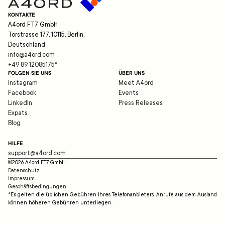
KONTAKTE
A4ord FT7 GmbH
Torstrasse 177, 10115, Berlin,
Deutschland
info@a4ord.com
+49 89 12085175
*
FOLGEN SIE UNS
ÜBER UNS
Instagram
Meet A4ord
Facebook
Events
LinkedIn
Press Releases
Expats
Blog
HILFE
support@a4ord.com
©
2026
A4ord FT7 GmbH
Datenschutz
Impressum
Geschäftsbedingungen
*Es gelten die üblichen Gebühren Ihres Telefonanbieters. Anrufe aus dem Ausland
können höheren Gebühren unterliegen.