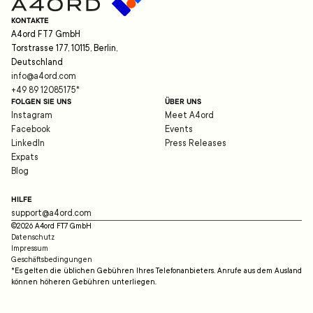
KONTAKTE
A4ord FT7 GmbH
Torstrasse 177, 10115, Berlin,
Deutschland
info@a4ord.com
+49 89 12085175
*
FOLGEN SIE UNS
ÜBER UNS
Instagram
Meet A4ord
Facebook
Events
LinkedIn
Press Releases
Expats
Blog
HILFE
support@a4ord.com
©
2026
A4ord FT7 GmbH
Datenschutz
Impressum
Geschäftsbedingungen
*Es gelten die üblichen Gebühren Ihres Telefonanbieters. Anrufe aus dem Ausland
können höheren Gebühren unterliegen.